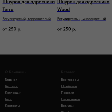
Шнурок для адресника
Шнурок для адресника
Terra
Wood
Регулируемый, терракотовый
Регулируемый, многоцветный
от
250
р.
от
250
р.
О Компании
Каталог
Главная
Все товары
Каталог
Ошейники
Коллекции
Поводки
Блог
Перестежки
Контакты
Водилки