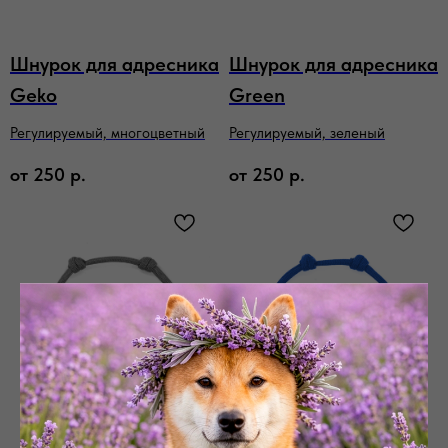
Шнурок для адресника
Шнурок для адресника
Geko
Green
Регулируемый, многоцветный
Регулируемый, зеленый
от
250
р.
от
250
р.