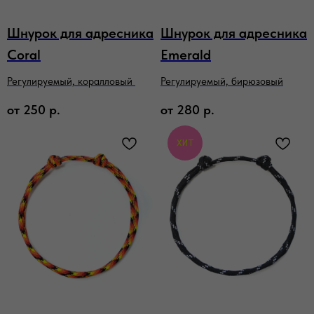
Шнурок для адресника
Шнурок для адресника
Coral
Emerald
Регулируемый, коралловый
Регулируемый, бирюзовый
от
250
р.
от
280
р.
ХИТ