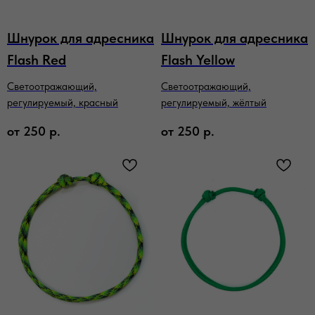
Шнурок для адресника
Шнурок для адресника
Flash Red
Flash Yellow
Светоотражающий,
Светоотражающий,
регулируемый, красный
регулируемый, жёлтый
от
250
р.
от
250
р.