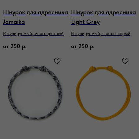
Шнурок для адресника
Шнурок для адресника
Jamaika
Light Grey
Регулируемый, многоцветный
Регулируемый, светло-серый
от
250
р.
от
250
р.