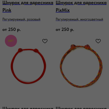
Шнурок для адресника
Шнурок для адресника
Pink
PixMix
Регулируемый, розовый
Регулируемый, многоцветный
от
250
р.
от
250
р.
ХИТ
Шнурок для адресника
Шнурок для адресника