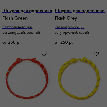
Шнурок для адресника
Шнурок для адресника
Flash Green
Flash Grey
Светоотражающий,
Светоотражающий,
регулируемый, зеленый
регулируемый, серый
от
250
р.
от
250
р.