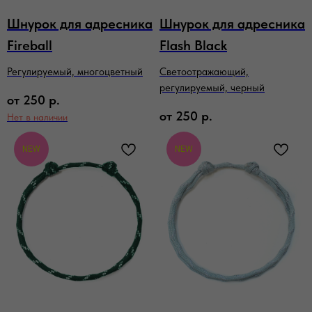
Шнурок для адресника
Шнурок для адресника
Fireball
Flash Black
Регулируемый, многоцветный
Светоотражающий,
регулируемый, черный
от
250
р.
от
250
р.
Нет в наличии
NEW
NEW