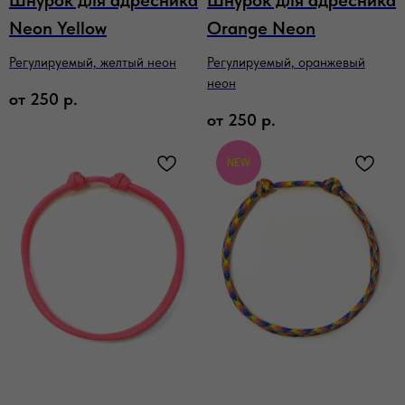
Шнурок для адресника
Шнурок для адресника
Neon Yellow
Orange Neon
Регулируемый, желтый неон
Регулируемый, оранжевый
неон
от
250
р.
от
250
р.
NEW