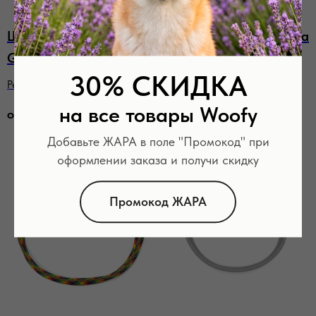
Шнурок для адресника
Шнурок для адресника
Grey
Indigo
30% СКИДКА
Регулируемый, серый
Регулируемый, синий
на все товары Woofy
от
250
р.
от
250
р.
Добавьте ЖАРА в поле "Промокод" при
ХИТ
оформлении заказа и получи скидку
Промокод ЖАРА