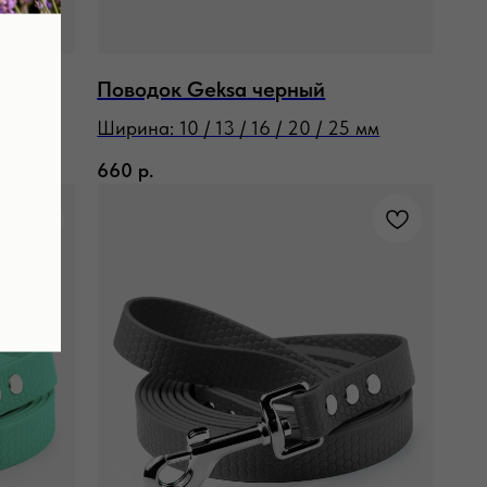
ый
Поводок Geksa черный
Ширина: 10 / 13 / 16 / 20 / 25 мм
660
р.