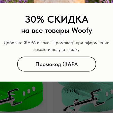
30% СКИДКА
sa лавандовый
Поводок Geksa коричнев
на все товары Woofy
 / 16 / 20 / 25 мм
Ширина: 10 / 13 / 20 / 25 мм
660
р.
Добавьте ЖАРА в поле "Промокод" при оформлении
заказа и получи скидку
Промокод ЖАРА