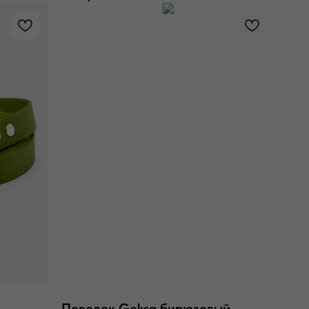
Поводок Geksa бирюзовый