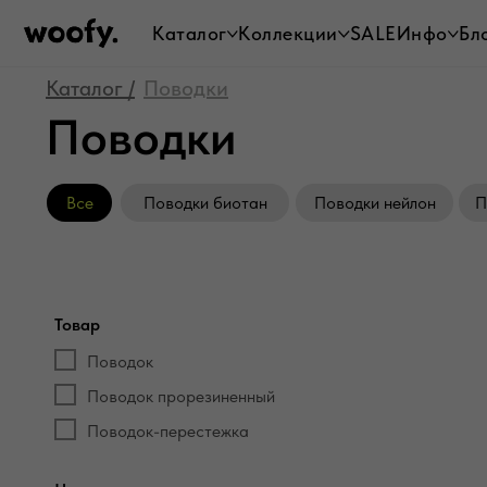
Каталог
Коллекции
SALE
Инфо
Бл
Каталог /
Поводки
Поводки
Все
Поводки биотан
Поводки нейлон
П
Товар
Поводок
Поводок прорезиненный
Поводок-перестежка