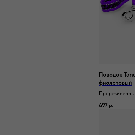
Поводок Tand
фиолетовый
Прорезиненны
697
р.