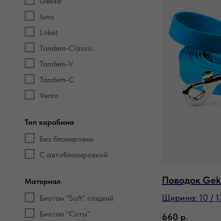
Geksa
Juno
Loket
Tandem-Classic
Tandem-V
Tandem-С
Vento
Тип карабина
Без блокировки
С автоблокировкой
Поводок Gek
Материал
Ширина: 10 / 13
Биотан "Soft" гладкий
Биотан "Соты"
660
р.