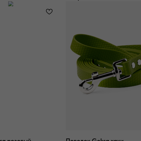
sa розовый
Поводок Geksa хаки