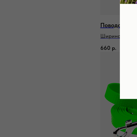
Поводок Gek
Ширина: 10 / 13
660
р.