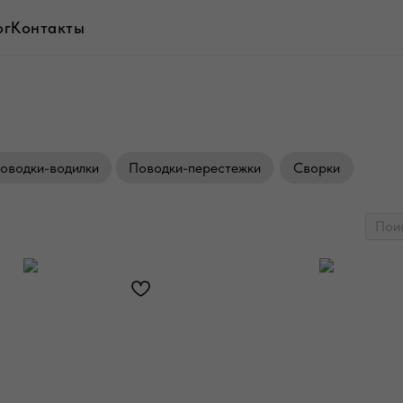
ог
Контакты
оводки-водилки
Поводки-перестежки
Сворки