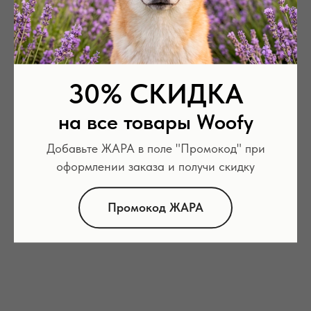
Поводок Tandem-
Поводок Tandem-
Classic синий
Classic фиолетовый
30% СКИДКА
Прорезиненный. Ширина 20 мм
Прорезиненный. Ширина 20 мм
на все товары Woofy
от
697
р.
от
697
р.
Добавьте ЖАРА в поле "Промокод" при
оформлении заказа и получи скидку
Промокод ЖАРА