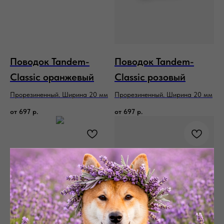
Поводок Tandem-
Поводок Tandem-
Classic оранжевый
Classic розовый
Прорезиненный. Ширина 20 мм
Прорезиненный. Ширина 20 мм
от
697
р.
от
697
р.