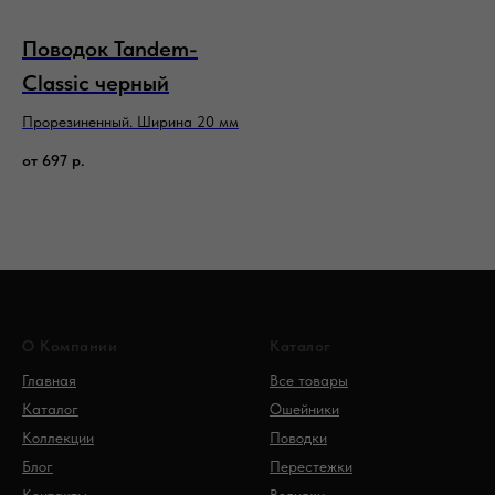
Поводок Tandem-
Classic черный
Прорезиненный. Ширина 20 мм
от
697
р.
О Компании
Каталог
Главная
Все товары
Каталог
Ошейники
Коллекции
Поводки
Блог
Перестежки
Контакты
Водилки