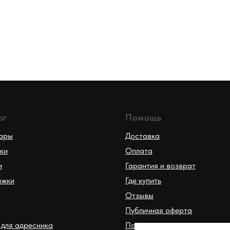
ог
Помощь
вары
Доставка
ки
Оплата
и
Гарантия и возврат
ежки
Где купить
Отзывы
Публичная оферта
для адресника
Политика