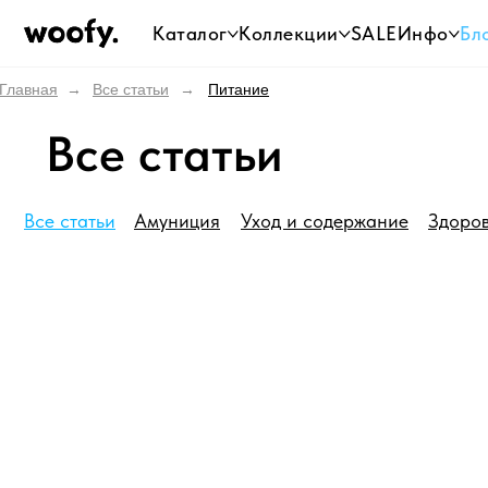
Каталог
Коллекции
SALE
Инфо
Бл
Главная
→
Все статьи
→
Питание
Все статьи
Все статьи
Амуниция
Уход и содержание
Здоро