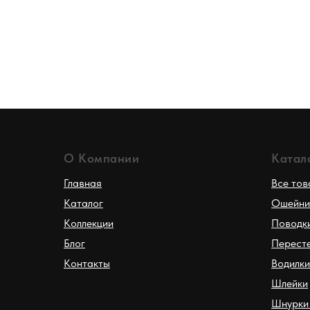
О Компании
Катал
Главная
Все то
Каталог
Ошейни
Коллекции
Поводк
Блог
Перест
Контакты
Водилки
Шлейки
Шнурки 