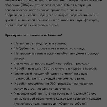
оболочкой (ПВХ) синтетическая стропа. Гибкая внутренняя
основа обеспечивает высокую прочность, а внешний
прорезиненный слой – надежную защиту от воздействия воды и
грязи. Внешний слой с уникальной приятной на ощупь фактурой,
препятствующей скольжению в руке.
Преимущества поводков из биотана:
Не впитывает воду, грязь и запахи;⠀⠀
Не "дубеет" на морозе и не выгорает на солнце;⠀
Не проскальзывает в руке и не обжигает, даже в мокрую
погоду.;⠀
Легко моется просто водой и не требует просушки;
Карабин позволяет быстро снимать и надевать поводок.
Биотановый поводок обладает приятной на ощупь
текстурой, препятствующей скольжению в руке;
Карабин вращается на 360 градусов, и не позволяет
закручиваться поводку при движении;
У поводка удобная и мягкая ручка петля, длиной 15 см,
внизу которой расположено кольцо для крепления холдера
(контейнера) для пакетов для уборки за собакой;