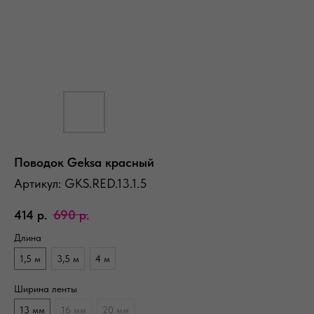
Поводок Geksa красный
Артикул:
GKS.RED.13.1.5
414
р.
690
р.
Длина
1,5 м
3,5 м
4 м
Ширина ленты
13 мм
16 мм
20 мм