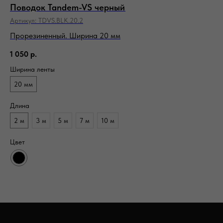
Поводок Tandem-VS черный
Пе
Артикул:
TDVS.BLK.20.2
Ар
Прорезиненный. Ширина 20 мм
Тр
1 050
р.
3 
Ширина ленты
Ши
20 мм
2
Длина
Дл
2 м
3 м
5 м
7 м
10 м
7
Цвет
Цв