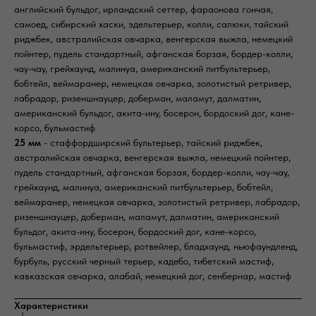
английский бульдог, ирландский сеттер, фараонова гончая,
самоед, сибирский хаски, эдельтерьер, колли, салюки, тайский
риджбек, австралийская овчарка, венгерская выжла, немецкий
пойнтер, пудель стандартный, афганская борзая, бордер-колли,
чау-чау, грейхаунд, малинуа, американский питбультерьер,
бобтейл, веймаранер, немецкая овчарка, золотистый ретривер,
лабрадор, ризеншнауцер, доберман, маламут, далматин,
американский бульдог, акита-ину, босерон, бордоский дог, кане-
корсо, бульмастиф
25 мм
- стаффордширский бультерьер, тайский риджбек,
австралийская овчарка, венгерская выжла, немецкий пойнтер,
пудель стандартный, афганская борзая, бордер-колли, чау-чау,
грейхаунд, малинуа, американский питбультерьер, бобтейл,
веймаранер, немецкая овчарка, золотистый ретривер, лабрадор,
ризеншнауцер, доберман, маламут, далматин, американский
бульдог, акита-ину, босерон, бордоский дог, кане-корсо,
бульмастиф, эрдельтерьер, ротвейлер, бладхаунд, ньюфаундленд,
бурбуль, русский черный терьер, кадебо, тибетский мастиф,
кавказская овчарка, алабай, немецкий дог, сенбернар, мастиф
Характеристики