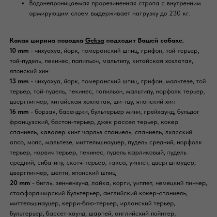
Водонепроницаемая прорезиненная стропа с внутренним
армирующим слоем выдерживает нагрузку до 230 кг.
Какая ширина поводка
Geksa
подходит Вашей собаке.
10 mm
- чихуахуа, йорк, померанский шпиц, грифон, той терьер,
той-пудель, пекинес, папильон, мальтипу, китайская хохлатая,
японский хин
13 mm
- чихуахуа, йорк, померанский шпиц, грифон, мальтезе, той
терьер, той-пудель, пекинес, папильон, мальтипу, норфолк терьер,
цвергпинчер, китайская хохлатая, ши-тцу, японский хин
16 mm
- борзая, басенджи, бультерьер мини, грейхаунд, бульдог
французский, бостон-терьер, джек рассел терьер, кокер
спаниель, кавалер кинг чарльз спаниель, спаниель, лхасский
апсо, мопс, мальтезе, миттельшнауцер, пудель средний, норфолк
терьер, норвич терьер, пекинес, пудель карликовый, пудель
средний, сиба-ину, скотч-терьер, такса, уиппет, цвергшнауцер,
цвергпинчер, шелти, японский шпиц
20 mm
- бигль, зенненхунд, лайка, корги, уиппет, немецкий пинчер,
стаффордширский бультерьер, английский кокер-спаниель,
миттельшнауцер, керри-блю-терьер, ирланский терьер,
бультерьер, бассет-хаунд, шарпей, английский пойнтер,