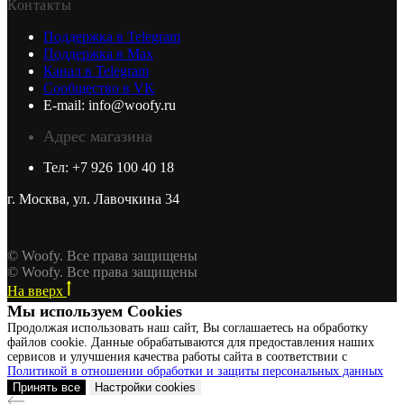
Контакты
Поддержка в Telegram
Поддержка в Max
Канал в Telegram
Сообщество в VK
E-mail: info@woofy.ru
Адрес магазина
Тел: +7 926 100 40 18
г. Москва, ул. Лавочкина 34
© Woofy. Все права защищены
© Woofy. Все права защищены
На вверх
Мы используем Сookies
Продолжая использовать наш сайт, Вы соглашаетесь на обработку
файлов cookie. Данные обрабатываются для предоставления наших
сервисов и улучшения качества работы сайта в соответствии с
Политикой в отношении обработки и защиты персональных данных
Принять все
Настройки cookies