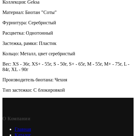
Коллекция: Geksa
Материал: Биотан "Соты"
Фурнитура: Серебристый
Расцветка: Однотонный
Застежка, рамки: Пластик
Кольцо: Металл, цвет серебристый
Вес: XS - 36г, XS+ - 55г, S - 50г, S+ - 65г, M - 55г, M+ - 75г, L -
84г, XL - 90г
Производитель биотана: Чехия
Тип застежки: С блокировкой
О Компании
Главная
Каталог