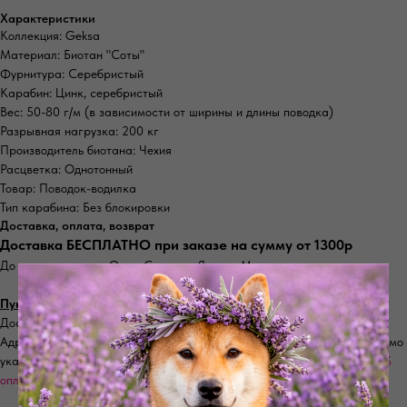
Характеристики
Коллекция: Geksa
Материал: Биотан "Соты"
Фурнитура: Серебристый
Карабин: Цинк, серебристый
Вес: 50-80 г/м (в зависимости от ширины и длины поводка)
Разрывная нагрузка: 200 кг
Производитель биотана: Чехия
Расцветка: Однотонный
Товар: Поводок-водилка
Тип карабина: Без блокировки
Доставка, оплата, возврат
Доставка БЕСПЛАТНО при заказе на сумму от 1300р
До пунктов выдачи Озон, Сдэк или Яндекс Маркет
Пункты выдачи Озон - от 169 р
Доставка осуществляется до пунктов выдачи Озон. Срок от 2 дней.
Адрес пункта выдачи ОЗОН удобного для получения заказе необходимо
указать при оформлении.
Отправка заказа производится после 100%
оплаты.