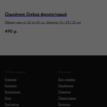
Ошейник Geksa фиолетовый
О
Обхват шеи от 22 до 65 см. Ширина 16 / 20 / 25 мм
Обх
490
р.
5
О Компании
Каталог
Главная
Все товары
Каталог
Ошейники
Коллекции
Поводки
Блог
Перестежки
Контакты
Водилки