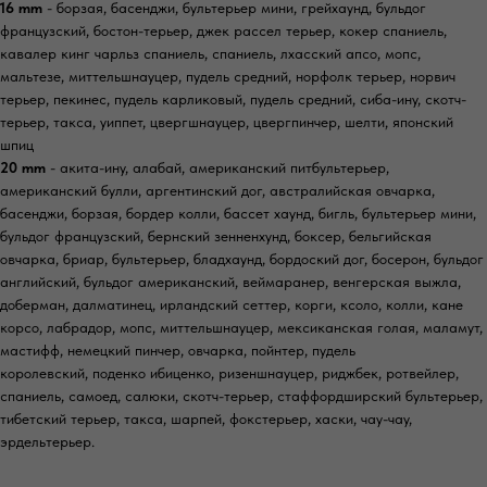
16 mm
- борзая, басенджи, бультерьер мини, грейхаунд, бульдог
французский, бостон-терьер, джек рассел терьер, кокер спаниель,
кавалер кинг чарльз спаниель, спаниель, лхасский апсо, мопс,
мальтезе, миттельшнауцер, пудель средний, норфолк терьер, норвич
терьер, пекинес, пудель карликовый, пудель средний, сиба-ину, скотч-
терьер, такса, уиппет, цвергшнауцер, цвергпинчер, шелти, японский
шпиц
20 mm
- акита-ину, алабай, американский питбультерьер,
американский булли, аргентинский дог, австралийская овчарка,
басенджи, борзая, бордер колли, бассет хаунд, бигль, бультерьер мини,
бульдог французский, бернский зенненхунд, боксер, бельгийская
овчарка, бриар, бультерьер, бладхаунд, бордоский дог, босерон, бульдог
английский, бульдог американский, веймаранер, венгерская выжла,
доберман, далматинец, ирландский сеттер, корги, ксоло, колли, кане
корсо, лабрадор, мопс, миттельшнауцер, мексиканская голая, маламут,
мастифф, немецкий пинчер, овчарка, пойнтер, пудель
королевский, поденко ибиценко, ризеншнауцер, риджбек, ротвейлер,
спаниель, самоед, салюки, скотч-терьер, стаффордширский бультерьер,
тибетский терьер, такса, шарпей, фокстерьер, хаски, чау-чау,
эрдельтерьер.