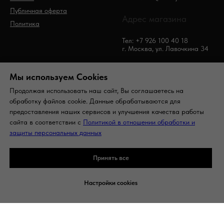
Публичная оферта
Адрес магазина
Политика
Тел: +7 926 100 40 18
г. Москва, ул. Лавочкина 34
Мы используем Сookies
Продолжая использовать наш сайт, Вы соглашаетесь на
обработку файлов cookie. Данные обрабатываются для
предоставления наших сервисов и улучшения качества работы
сайта в соответствии с
Политикой в отношении обработки и
© Woofy. Все права защищены
защиты персональных данных
На вверх
Принять все
Настройки cookies
Tilda
Made on