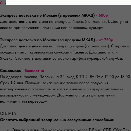
Отправка заказа производится после 100% оплаты.
Экспресс доставка по Москве (в пределах МКАД)
- 680р
Доставка
день в день
или на следующий день (по желанию). Доступна
оплата при получении наличными или переводом курьеру.
Экспресс доставка по Москве (за пределы МКАД)
- от 750р
Доставка
день в день
или на следующий день (по желанию). Отправка
осуществляется курьерскими службами Такенго, Достависта или
Яндекс. Стоимость доставки согласно тарифам курьерской службы.
Самовывоз -
бесплатно
По адресу г. Москва, Лавочкина 34, вход КПП 2, Вт-Пт с 12.00 до 18.00.
Срок 1-2 дня. Получить заказ можно только после получения
подтверждения о готовности заказа к выдаче и по предварительной
договоренности с менеджером. Доступна оплата при получении
наличными или переводом.
ОПЛАТА
Оплатить выбранный товар можно следующими способами:
Оплата онлайн (банковской картой через Т-Банк, СПБ, СберПэй,