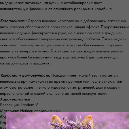
выдерживает активные нагрузки, а автоблокировка дает
дополнительную фиксацию от случайного раскрытия карабина.
Безопасность:
Стропа поводка изготовлена с добавлением латексной
нити, которая обеспечивает противоскользящий эффект. Прорезиненный
поводок надежно фиксируется в руке, не выскальзывает в дождь или
снег, что обеспечивает уверенный контроль над собакой. Также модель
оснащена светоотражающей лентой, которая обеспечивает хорошую
видимость вечером и ночью. Такой светоотражающий поводок делает
прогулки более безопасными, ведь ваш питомец будет заметен для
автомобилистов и прохожих.
Удобство и долговечность:
Поводок имеет малый вес и остается
невесомым при намокании во время прогулки или после стирки, при
этом быстро сохнет, легко очищается от загрязнений, долго сохраняя
первоначальный внешний вид после активной эксплуатации.
Характеристики
Коллекция: Tandem-V
Материал: Нейлон прорезиненный
Фурнитура: Черный
Карабин: Авиационный алюминий
Вес: 270 г