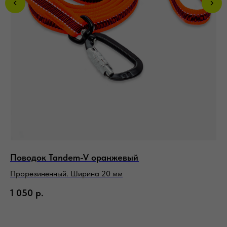
Поводок Tandem-V оранжевый
Пе
Прорезиненный. Ширина 20 мм
Тр
1 050
р.
3 