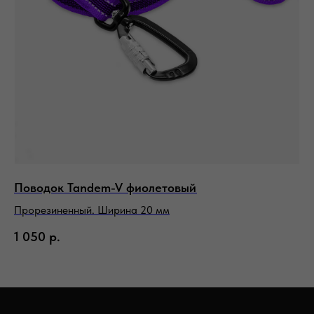
Поводок Tandem-V фиолетовый
Пе
Прорезиненный. Ширина 20 мм
Тр
1 050
р.
3 