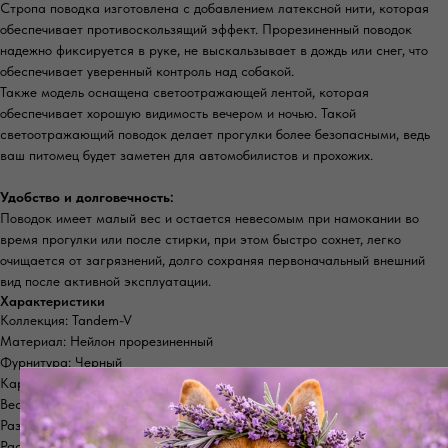
Стропа поводка изготовлена с добавлением латексной нити, которая
обеспечивает противоскользящий эффект. Прорезиненный поводок
надежно фиксируется в руке, не выскальзывает в дождь или снег, что
обеспечивает уверенный контроль над собакой.
Также модель оснащена светоотражающей лентой, которая
обеспечивает хорошую видимость вечером и ночью. Такой
светоотражающий поводок делает прогулки более безопасными, ведь
ваш питомец будет заметен для автомобилистов и прохожих.
Удобство и долговечность:
Поводок имеет малый вес и остается невесомым при намокании во
время прогулки или после стирки, при этом быстро сохнет, легко
очищается от загрязнений, долго сохраняя первоначальный внешний
вид после активной эксплуатации.
Характеристики
Коллекция: Tandem-V
Материал: Нейлон прорезиненный
Фурнитура: Черный
Карабин: Авиационный алюминий
Вес: 180 г
Разрывная нагрузка: 400 кг
Расцветка: Многоцветный