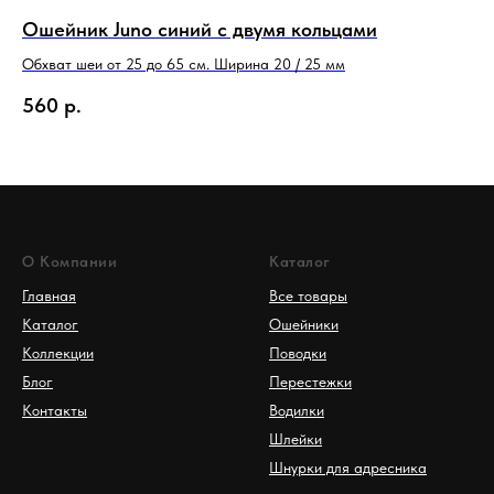
Ошейник Juno синий с двумя кольцами
Ош
Обхват шеи от 25 до 65 см. Ширина 20 / 25 мм
Обх
560
р.
5
О Компании
Каталог
Главная
Все товары
Каталог
Ошейники
Коллекции
Поводки
Блог
Перестежки
Контакты
Водилки
Шлейки
Шнурки для адресника