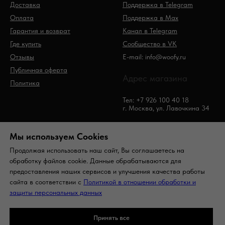
Доставка
Поддержка в Telegram
Оплата
Поддержка в Max
Гарантия и возврат
Канал в Telegram
Где купить
Сообщество в VK
Отзывы
E-mail: info@woofy.ru
Публичная оферта
Адрес магазина
Политика
Тел: +7 926 100 40 18
г. Москва, ул. Лавочкина 34
Мы используем Сookies
Продолжая использовать наш сайт, Вы соглашаетесь на
обработку файлов cookie. Данные обрабатываются для
предоставления наших сервисов и улучшения качества работы
сайта в соответствии с
Политикой в отношении обработки и
© Woofy. Все права защищены
защиты персональных данных
На вверх
Принять все