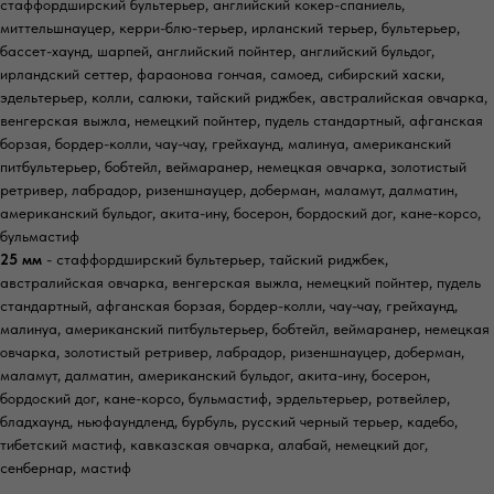
стаффордширский бультерьер, английский кокер-спаниель,
миттельшнауцер, керри-блю-терьер, ирланский терьер, бультерьер,
бассет-хаунд, шарпей, английский пойнтер, английский бульдог,
ирландский сеттер, фараонова гончая, самоед, сибирский хаски,
эдельтерьер, колли, салюки, тайский риджбек, австралийская овчарка,
венгерская выжла, немецкий пойнтер, пудель стандартный, афганская
борзая, бордер-колли, чау-чау, грейхаунд, малинуа, американский
питбультерьер, бобтейл, веймаранер, немецкая овчарка, золотистый
ретривер, лабрадор, ризеншнауцер, доберман, маламут, далматин,
американский бульдог, акита-ину, босерон, бордоский дог, кане-корсо,
бульмастиф
25 мм
- стаффордширский бультерьер, тайский риджбек,
австралийская овчарка, венгерская выжла, немецкий пойнтер, пудель
стандартный, афганская борзая, бордер-колли, чау-чау, грейхаунд,
малинуа, американский питбультерьер, бобтейл, веймаранер, немецкая
овчарка, золотистый ретривер, лабрадор, ризеншнауцер, доберман,
маламут, далматин, американский бульдог, акита-ину, босерон,
бордоский дог, кане-корсо, бульмастиф, эрдельтерьер, ротвейлер,
бладхаунд, ньюфаундленд, бурбуль, русский черный терьер, кадебо,
тибетский мастиф, кавказская овчарка, алабай, немецкий дог,
сенбернар, мастиф