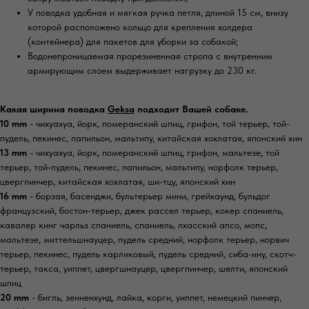
У поводка удобная и мягкая ручка петля, длиной 15 см, внизу
которой расположено кольцо для крепления холдера
(контейнера) для пакетов для уборки за собакой;
Водонепроницаемая прорезиненная стропа с внутренним
армирующим слоем выдерживает нагрузку до 230 кг.
Какая ширина поводка
Geksa
подходит Вашей собаке.
10 mm
- чихуахуа, йорк, померанский шпиц, грифон, той терьер, той-
пудель, пекинес, папильон, мальтипу, китайская хохлатая, японский хин
13 mm
- чихуахуа, йорк, померанский шпиц, грифон, мальтезе, той
терьер, той-пудель, пекинес, папильон, мальтипу, норфолк терьер,
цвергпинчер, китайская хохлатая, ши-тцу, японский хин
16 mm
- борзая, басенджи, бультерьер мини, грейхаунд, бульдог
французский, бостон-терьер, джек рассел терьер, кокер спаниель,
кавалер кинг чарльз спаниель, спаниель, лхасский апсо, мопс,
мальтезе, миттельшнауцер, пудель средний, норфолк терьер, норвич
терьер, пекинес, пудель карликовый, пудель средний, сиба-ину, скотч-
терьер, такса, уиппет, цвергшнауцер, цвергпинчер, шелти, японский
шпиц
20 mm
- бигль, зенненхунд, лайка, корги, уиппет, немецкий пинчер,