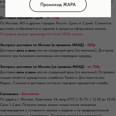
в процессе оформления заказа.
Отправка заказа производится после
Промокод ЖАРА
100% оплаты.
Доставка курьером СДЭК -
от 370р
По Москве, МО и другим городам России. Срок от 2 дней. Стоимость
доставки отображается в корзине в процессе оформления заказа.
Отправка заказа производится после 100% оплаты.
Экспресс доставка по Москве (в пределах МКАД)
- 680р
Доставка
день в день
или на следующий день (по желанию). Доступна
оплата при получении наличными или переводом курьеру.
Экспресс доставка по Москве (за пределы МКАД)
- от 750р
Доставка
день в день
или на следующий день (по желанию). Отправка
осуществляется курьерскими службами Такенго, Достависта или
Яндекс. Стоимость доставки согласно тарифам курьерской службы.
Самовывоз -
бесплатно
По адресу г. Москва, Лавочкина 34, вход КПП 2, Вт-Пт с 12.00 до 18.00.
Срок 1-2 дня. Получить заказ можно только после получения
подтверждения о готовности заказа к выдаче и по предварительной
договоренности с менеджером. Доступна оплата при получении