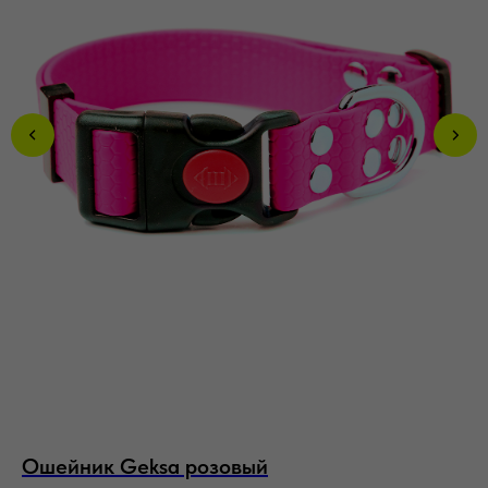
Ошейник Geksa розовый
О