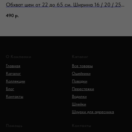
Обхват шеи от 22 до 65 см. Ширина 16 / 20 / 25
Об
мм
м
490
р.
49
О Компании
Каталог
Главная
Все товары
Каталог
Ошейники
Коллекции
Поводки
Блог
Перестежки
Контакты
Водилки
Шлейки
Шнурки для адресника
Помощь
Контакты