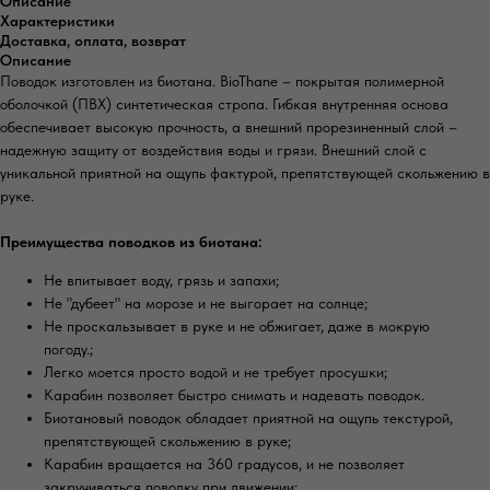
Описание
Характеристики
Доставка, оплата, возврат
Описание
Поводок изготовлен из биотана. BioThane – покрытая полимерной
оболочкой (ПВХ) синтетическая стропа. Гибкая внутренняя основа
обеспечивает высокую прочность, а внешний прорезиненный слой –
надежную защиту от воздействия воды и грязи. Внешний слой с
уникальной приятной на ощупь фактурой, препятствующей скольжению в
руке.
Преимущества поводков из биотана:
Не впитывает воду, грязь и запахи;⠀⠀
Не "дубеет" на морозе и не выгорает на солнце;⠀
Не проскальзывает в руке и не обжигает, даже в мокрую
погоду.;⠀
Легко моется просто водой и не требует просушки;
Карабин позволяет быстро снимать и надевать поводок.
Биотановый поводок обладает приятной на ощупь текстурой,
препятствующей скольжению в руке;
Карабин вращается на 360 градусов, и не позволяет
закручиваться поводку при движении;