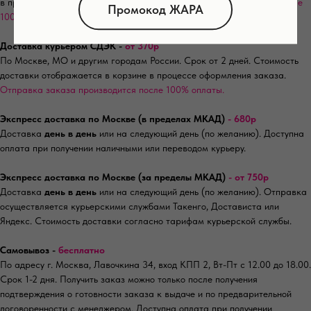
в процессе оформления заказа.
Отправка заказа производится после
Промокод ЖАРА
100% оплаты.
Доставка курьером СДЭК -
от 370р
По Москве, МО и другим городам России. Срок от 2 дней. Стоимость
доставки отображается в корзине в процессе оформления заказа.
Отправка заказа производится после 100% оплаты.
Экспресс доставка по Москве (в пределах МКАД)
- 680р
Доставка
день в день
или на следующий день (по желанию). Доступна
оплата при получении наличными или переводом курьеру.
Экспресс доставка по Москве (за пределы МКАД)
- от 750р
Доставка
день в день
или на следующий день (по желанию). Отправка
осуществляется курьерскими службами Такенго, Достависта или
Яндекс. Стоимость доставки согласно тарифам курьерской службы.
Самовывоз -
бесплатно
По адресу г. Москва, Лавочкина 34, вход КПП 2, Вт-Пт с 12.00 до 18.00.
Срок 1-2 дня. Получить заказ можно только после получения
подтверждения о готовности заказа к выдаче и по предварительной
договоренности с менеджером. Доступна оплата при получении