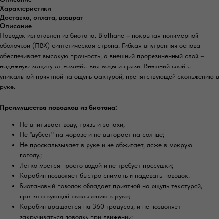
Характеристики
Доставка, оплата, возврат
Описание
Поводок изготовлен из биотана. BioThane – покрытая полимерной
оболочкой (ПВХ) синтетическая стропа. Гибкая внутренняя основа
обеспечивает высокую прочность, а внешний прорезиненный слой –
надежную защиту от воздействия воды и грязи. Внешний слой с
уникальной приятной на ощупь фактурой, препятствующей скольжению в
руке.
Преимущества поводков из биотана:
Не впитывает воду, грязь и запахи;⠀⠀
Не "дубеет" на морозе и не выгорает на солнце;⠀
Не проскальзывает в руке и не обжигает, даже в мокрую
погоду.;⠀
Легко моется просто водой и не требует просушки;
Карабин позволяет быстро снимать и надевать поводок.
Биотановый поводок обладает приятной на ощупь текстурой,
препятствующей скольжению в руке;
Карабин вращается на 360 градусов, и не позволяет
закручиваться поводку при движении;