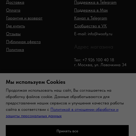
Доставка
Поддержка в Telegram
Оплата
Поддержка в Max
Гарантия и возврат
Канал в Telegram
Где купить
Сообщество в VK
Отзывы
E-mail: info@woofy.ru
Публичная оферта
Адрес магазина
Политика
Тел: +7 926 100 40 18
г. Москва, ул. Лавочкина 34
Мы используем Сookies
Продолжая использовать наш сайт, Вы соглашаетесь на
обработку файлов cookie. Данные обрабатываются для
предоставления наших сервисов и улучшения качества работы
сайта в соответствии с
Политикой в отношении обработки и
© Woofy. Все права защищены
защиты персональных данных
На вверх
Принять все