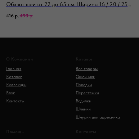
Обхват шеи от 22 до 65 см. Ширина 16 / 20 / 25
Об
мм
м
416
р.
490
р.
49
О Компании
Каталог
Главная
Все товары
Каталог
Ошейники
Коллекции
Поводки
Блог
Перестежки
Контакты
Водилки
Шлейки
Шнурки для адресника
Помощь
Контакты