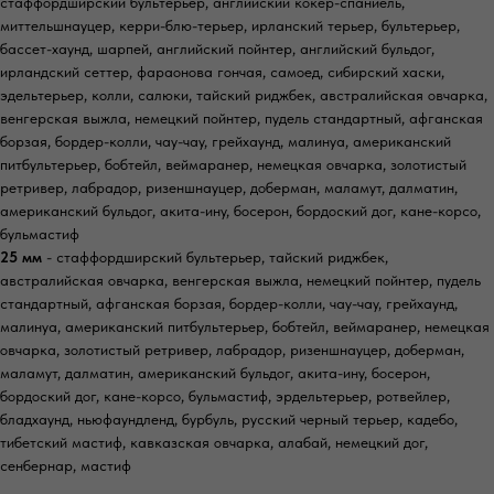
стаффордширский бультерьер, английский кокер-спаниель,
миттельшнауцер, керри-блю-терьер, ирланский терьер, бультерьер,
бассет-хаунд, шарпей, английский пойнтер, английский бульдог,
ирландский сеттер, фараонова гончая, самоед, сибирский хаски,
эдельтерьер, колли, салюки, тайский риджбек, австралийская овчарка,
венгерская выжла, немецкий пойнтер, пудель стандартный, афганская
борзая, бордер-колли, чау-чау, грейхаунд, малинуа, американский
питбультерьер, бобтейл, веймаранер, немецкая овчарка, золотистый
ретривер, лабрадор, ризеншнауцер, доберман, маламут, далматин,
американский бульдог, акита-ину, босерон, бордоский дог, кане-корсо,
бульмастиф
25 мм
- стаффордширский бультерьер, тайский риджбек,
австралийская овчарка, венгерская выжла, немецкий пойнтер, пудель
стандартный, афганская борзая, бордер-колли, чау-чау, грейхаунд,
малинуа, американский питбультерьер, бобтейл, веймаранер, немецкая
овчарка, золотистый ретривер, лабрадор, ризеншнауцер, доберман,
маламут, далматин, американский бульдог, акита-ину, босерон,
бордоский дог, кане-корсо, бульмастиф, эрдельтерьер, ротвейлер,
бладхаунд, ньюфаундленд, бурбуль, русский черный терьер, кадебо,
тибетский мастиф, кавказская овчарка, алабай, немецкий дог,
сенбернар, мастиф