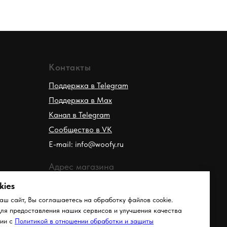
Контакты
Поддержка в Telegram
Поддержка в Max
Канал в Telegram
Сообщество в VK
E-mail: info@woofy.ru
Адрес магазина
kies
Тел: +7 926 100 40 18
г. Москва, ул. Лавочкина 34
аш сайт, Вы соглашаетесь на обработку файлов cookie.
я предоставления наших сервисов и улучшения качества
вии с
Политикой в отношении обработки и защиты