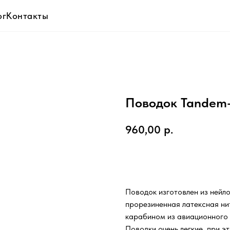
ог
Контакты
Поводок Tandem
960,00
р.
ДОБАВИТЬ В КОРЗИНУ
Поводок изготовлен из нейл
прорезиненная латексная н
карабином из авиационного 
Поводки очень легкие, при 