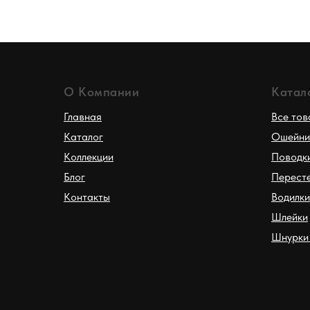
О Компании
Катал
Главная
Все то
Каталог
Ошейни
Коллекции
Поводк
Блог
Перест
Контакты
Водилки
Шлейки
Шнурки 