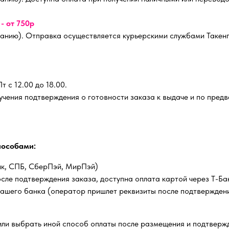
)
- от 750р
ланию). Отправка осуществляется курьерскими службами Такенг
т с 12.00 до 18.00.
олучения подтверждения о готовности заказа к выдаче и по пре
пособами:
нк, СПБ, СберПэй, МирПэй)
осле подтверждения заказа, доступна оплата картой через Т-Б
ашего банка (оператор пришлет реквизиты после подтвержден
или выбрать иной способ оплаты после размещения и подтверж