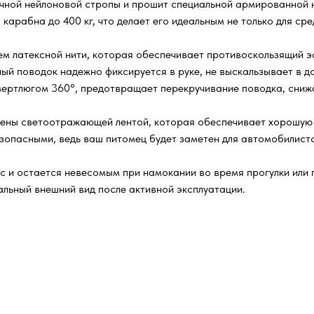
очной нейлоновой стропы и прошит специальной армированной 
арабна до 400 кг, что делает его идеальным не только для сре
м латексной нити, которая обеспечивает противоскользящий эф
нный поводок надежно фиксируется в руке, не выскальзывает в д
вертлюгом 360°, предотвращает перекручивание поводка, снижа
ены светоотражающей лентой, которая обеспечивает хорошую 
зопасными, ведь ваш питомец будет заметен для автомобилисто
с и остается невесомым при намокании во время прогулки или п
альный внешний вид после активной эксплуатации.