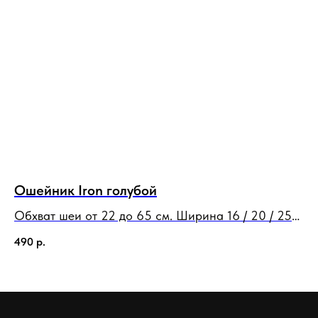
Ошейник Iron голубой
О
Обхват шеи от 22 до 65 см. Ширина 16 / 20 / 25
Об
мм
м
490
р.
49