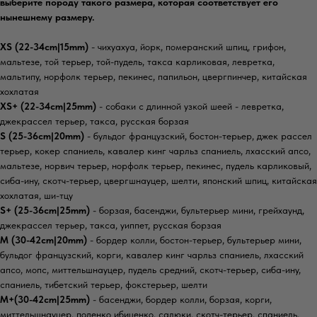
выберите породу такого размера, которая соответствует его
нынешнему размеру.
XS (22-34cm|15mm)
- чихуахуа, йорк, померанский шпиц, грифон,
мальтезе, той терьер, той-пудель, такса карликовая, левретка,
мальтипу, норфолк терьер, пекинес, папильон, цвергпинчер, китайская
хохлатая
XS+ (22-34cm|25mm)
- собаки с длинной узкой шеей - левретка,
джекрассел терьер, такса, русская борзая
S (25-36cm|20mm)
- бульдог французский, бостон-терьер, джек рассел
терьер, кокер спаниель, кавалер кинг чарльз спаниель, лхасский апсо,
мальтезе, норвич терьер, норфолк терьер, пекинес, пудель карликовый,
сиба-ину, скотч-терьер, цвергшнауцер, шелти, японский шпиц, китайская
хохлатая, ши-тцу
S+ (25-36cm|25mm)
- борзая, басенджи, бультерьер мини, грейхаунд,
джекрассел терьер, такса, уиппет, русская борзая
M (30-42cm|20mm)
- бордер колли, бостон-терьер, бультерьер мини,
бульдог французский, корги, кавалер кинг чарльз спаниель, лхасский
апсо, мопс, миттельшнауцер, пудель средний, скотч-терьер, сиба-ину,
спаниель, тибетский терьер, фокстерьер, шелти
M+(30-42cm|25mm)
- басенджи, бордер колли, борзая, корги,
миттельшнауцер, поденко ибиценко, салюки, скотч-терьер, спаниель,