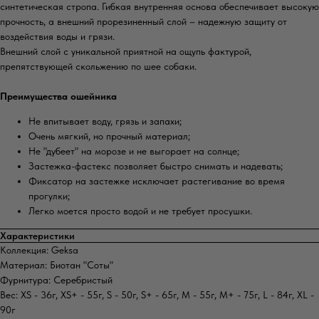
синтетическая стропа. Гибкая внутренняя основа обеспечивает высокую
прочность, а внешний прорезиненный слой – надежную защиту от
воздействия воды и грязи.
Внешний слой с уникальной приятной на ощупь фактурой,
препятствующей скольжению по шее собаки.
Преимущества ошейника
Не впитывает воду, грязь и запахи;⠀⠀
Очень мягкий, но прочный материал;
Не "дубеет" на морозе и не выгорает на солнце;⠀
Застежка-фастекс позволяет быстро снимать и надевать;
Фиксатор на застежке исключает растегивание во время
прогулки;
Легко моется просто водой и не требует просушки.
Характеристики
Коллекция: Geksa
Материал: Биотан "Соты"
Фурнитура: Серебристый
Вес: XS - 36г, XS+ - 55г, S - 50г, S+ - 65г, M - 55г, M+ - 75г, L - 84г, XL -
90г