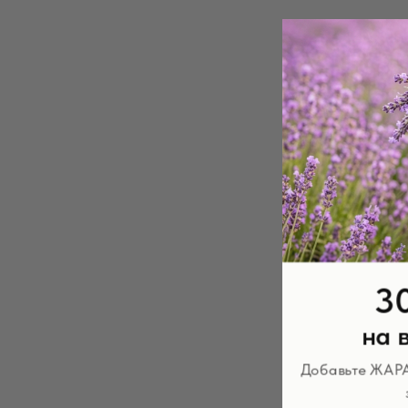
3
на 
Добавьте ЖАРА