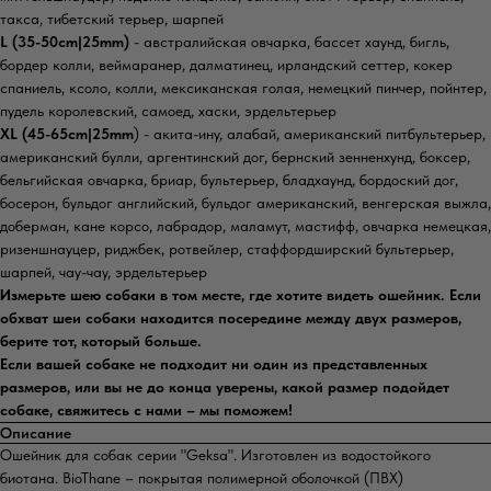
такса, тибетский терьер, шарпей
L (35-50cm|25mm)
- австралийская овчарка, бассет хаунд, бигль,
бордер колли, веймаранер, далматинец, ирландский сеттер, кокер
спаниель, ксоло, колли, мексиканская голая, немецкий пинчер, пойнтер,
пудель королевский, самоед, хаски, эрдельтерьер
XL (45-65cm|25mm
) - акита-ину, алабай, американский питбультерьер,
американский булли, аргентинский дог, бернский зенненхунд, боксер,
бельгийская овчарка, бриар, бультерьер, бладхаунд, бордоский дог,
босерон, бульдог английский, бульдог американский, венгерская выжла,
доберман, кане корсо, лабрадор, маламут, мастифф, овчарка немецкая,
ризеншнауцер, риджбек, ротвейлер, стаффордширский бультерьер,
шарпей, чау-чау, эрдельтерьер
Измерьте шею собаки в том месте, где хотите видеть ошейник. Если
обхват шеи собаки находится посередине между двух размеров,
берите тот, который больше.
Если вашей собаке не подходит ни один из представленных
размеров, или вы не до конца уверены, какой размер подойдет
собаке, свяжитесь с нами – мы поможем!
Описание
Ошейник для собак серии "Geksa". Изготовлен из водостойкого
биотана. BioThane – покрытая полимерной оболочкой (ПВХ)