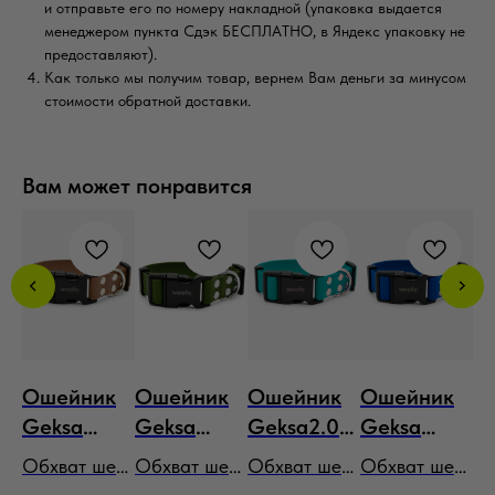
и отправьте его по номеру накладной (упаковка выдается
менеджером пункта Сдэк БЕСПЛАТНО, в Яндекс упаковку не
предоставляют).
Как только мы получим товар, вернем Вам деньги за минусом
стоимости обратной доставки.
Вам может понравится
к
Ошейник
Ошейник
Ошейник
Ошейник
О
Geksa
Geksa
Geksa2.0
Geksa
G
Classic
Classic
бирюзовый
Classic
Cl
еи
Обхват шеи
Обхват шеи
Обхват шеи
Обхват шеи
Об
коричневы
хаки
синий
ф