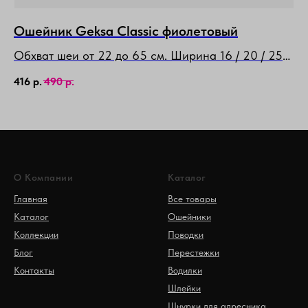
Ошейник Geksa Classic фиолетовый
О
Обхват шеи от 22 до 65 см. Ширина 16 / 20 / 25
Об
мм
м
416
р.
490
р.
49
О Компании
Каталог
Главная
Все товары
Каталог
Ошейники
Коллекции
Поводки
Блог
Перестежки
Контакты
Водилки
Шлейки
Шнурки для адресника