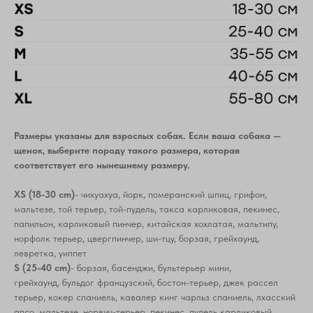
Размеры указаны для взрослых собак. Если ваша собака —
щенок, выберите породу такого размера, которая
соответствует его нынешнему размеру.
XS (18-30 cm)
- чихуахуа, йорк, померанский шпиц, грифон,
мальтезе, той терьер, той-пудель, такса карликовая, пекинес,
папильон, карликовый пинчер, китайская хохлатая, мальтипу,
норфолк терьер, цвергпинчер, ши-тцу, борзая, грейхаунд,
левретка, уиппет
S (25-40 cm)
- борзая, басенджи, бультерьер мини,
грейхаунд, бульдог французский, бостон-терьер, джек рассел
терьер, кокер спаниель, кавалер кинг чарльз спаниель, лхасский
апсо, мальтезе, норвич-терьер, пекинес, пудель карликовый,