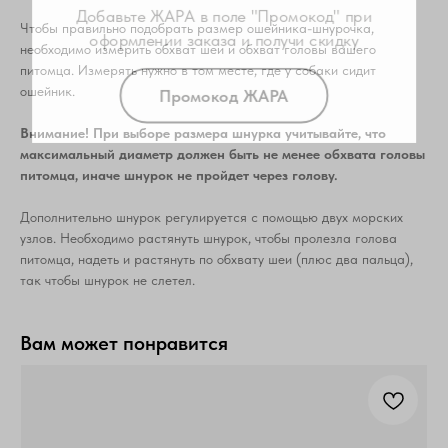
Чтобы правильно подобрать размер ошейника-шнурочка,
Промокод ЖАРА
необходимо измерить обхват шеи и обхват головы вашего
питомца. Измерять нужно в том месте, где у собаки сидит
ошейник.
Внимание! При выборе размера шнурка учитывайте, что
максимальный диаметр должен быть не менее обхвата головы
питомца, иначе шнурок не пройдет через голову.
Дополнительно шнурок регулируется с помощью двух морских
узлов. Необходимо растянуть шнурок, чтобы пролезла голова
питомца, надеть и растянуть по обхвату шеи (плюс два пальца),
так чтобы шнурок не слетел.
Вам может понравится