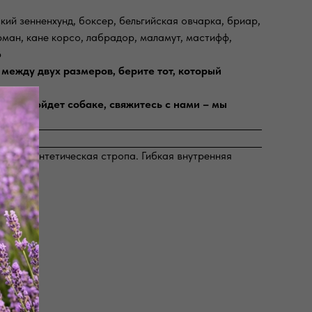
ский зенненхунд, боксер, бельгийская овчарка, бриар,
рман, кане корсо, лабрадор, маламут, мастифф,
р
 между двух размеров, берите тот, который
мер подойдет собаке, свяжитесь с нами – мы
(ПВХ) синтетическая стропа. Гибкая внутренняя
грязи.