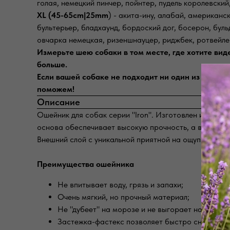
голая, немецкий пинчер, пойнтер, пудель королевский
XL (45-65cm|25mm
) - акита-ину, алабай, американс
бультерьер, бладхаунд, бордоский дог, босерон, бул
овчарка немецкая, ризеншнауцер, риджбек, ротвейле
Измерьте шею собаки в том месте, где хотите вид
больше.
Если вашей собаке не подходит ни один из предст
поможем!
Описание
Ошейник для собак серии "Iron". Изготовлен из водо
основа обеспечивает высокую прочность, а внешний 
Внешний слой с уникальной приятной на ощупь факту
Преимущества ошейника
Не впитывает воду, грязь и запахи;⠀⠀
Очень мягкий, но прочный материал;
Не "дубеет" на морозе и не выгорает на солнце
Застежка-фастекс позволяет быстро снимать и