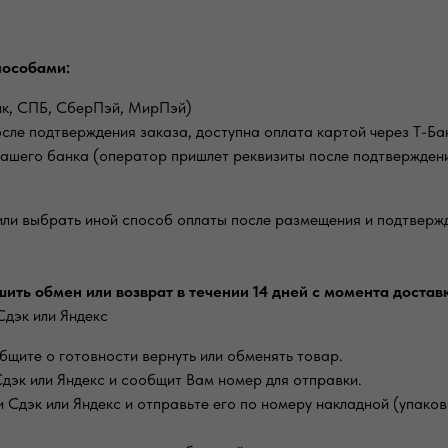
пособами:
нк, СПБ, СберПэй, МирПэй)
осле подтверждения заказа, доступна оплата картой через Т-Б
ашего банка (оператор пришлет реквизиты после подтвержден
или выбрать иной способ оплаты после размещения и подтверж
ить обмен или возврат в течении 14 дней с момента доставк
Сдэк или Яндекс
общите о готовности вернуть или обменять товар.
дэк или Яндекс и сообщит Вам номер для отправки.
чи Сдэк или Яндекс и отправьте его по номеру накладной (упа