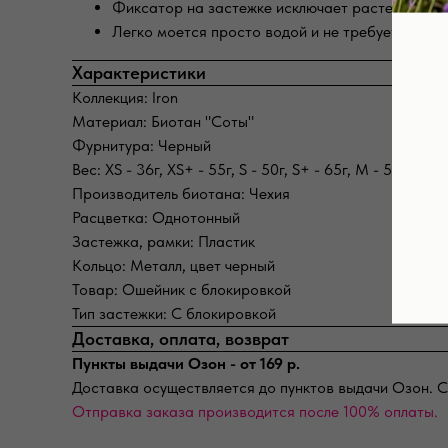
Фиксатор на застежке исключает растегивание 
Легко моется просто водой и не требует просу
Характеристики
Коллекция: Iron
Материал: Биотан "Соты"
Фурнитура: Черный
Вес: XS - 36г, XS+ - 55г, S - 50г, S+ - 65г, M - 55г, M+ -
Производитель биотана: Чехия
Расцветка: Однотонный
Застежка, рамки: Пластик
Кольцо: Металл, цвет черный
Товар: Ошейник с блокировкой
Тип застежки: С блокировкой
Доставка, оплата, возврат
Пункты выдачи Озон - от 169 р.
Доставка осуществляется до пунктов выдачи Озон. С
Отправка заказа производится после 100% оплаты.