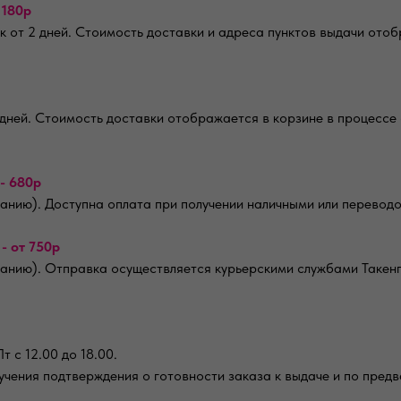
 180р
 от 2 дней. Стоимость доставки и адреса пунктов выдачи ото
 дней. Стоимость доставки отображается в корзине в процессе
- 680р
анию). Доступна оплата при получении наличными или переводо
)
- от 750р
ланию). Отправка осуществляется курьерскими службами Такенг
т с 12.00 до 18.00.
олучения подтверждения о готовности заказа к выдаче и по пре