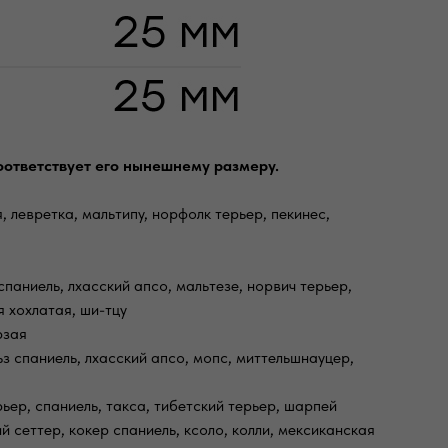
оответствует его нынешнему размеру.
, левретка, мальтипу, норфолк терьер, пекинес,
спаниель, лхасский апсо, мальтезе, норвич терьер,
я хохлатая, ши-тцу
рзая
ьз спаниель, лхасский апсо, мопс, миттельшнауцер,
ьер, спаниель, такса, тибетский терьер, шарпей
й сеттер, кокер спаниель, ксоло, колли, мексиканская