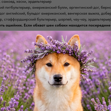
, самоед, хаски, эрдельтерьер
кий питбультерьер, американский булли, аргентинский дог, берн
ьдог английский, бульдог американский, венгерская выжла, добе
р, стаффордширский бультерьер, шарпей, чау-чау, эрдельтерье
еть ошейник. Если обхват шеи собаки находится посередине
авленных размеров, или вы не до конца уверены, какой раз
стойкого биотана. BioThane – покрытая полимерной оболочкой 
прорезиненный слой – надежную защиту от воздействия воды и 
рой, препятствующей скольжению по шее собаки.
;⠀
 надевать;