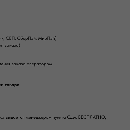
анк, СБП, СберПэй, МирПэй)
ия заказа)
дения заказа оператором.
и товара.
ковка выдается менеджером пункта Сдэк БЕСПЛАТНО,