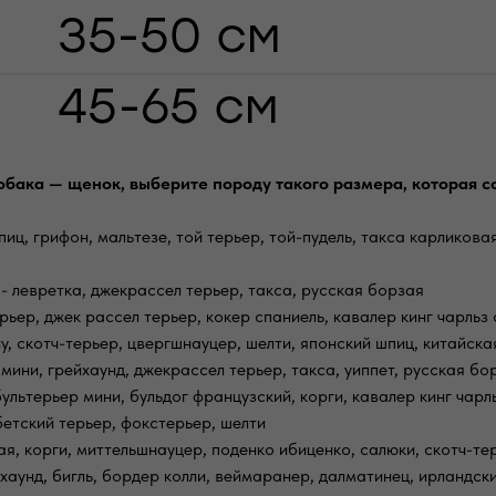
обака — щенок, выберите породу такого размера, которая с
иц, грифон, мальтезе, той терьер, той-пудель, такса карликовая
 - левретка, джекрассел терьер, такса, русская борзая
ьер, джек рассел терьер, кокер спаниель, кавалер кинг чарльз 
у, скотч-терьер, цвергшнауцер, шелти, японский шпиц, китайска
мини, грейхаунд, джекрассел терьер, такса, уиппет, русская бо
бультерьер мини, бульдог французский, корги, кавалер кинг чарл
ибетский терьер, фокстерьер, шелти
я, корги, миттельшнауцер, поденко ибиценко, салюки, скотч-тер
хаунд, бигль, бордер колли, веймаранер, далматинец, ирландски