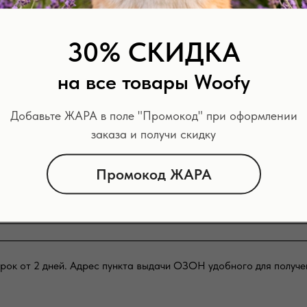
во время прогулки;
шки.
30% СКИДКА
на все товары Woofy
Добавьте ЖАРА в поле "Промокод" при оформлении
 75г, L - 84г, XL - 90г
заказа и получи скидку
Промокод ЖАРА
рок от 2 дней. Адрес пункта выдачи ОЗОН удобного для получе