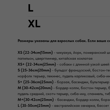
Размеры указаны для взрослых собак. Если ваша с
XS (22-34cm|15mm)
- чихуахуа, йорк, померанский шп
папильон, цвергпинчер, китайская хохлатая
XS+ (22-34cm|25mm)
- собаки с длинной узкой шеей
S (25-36cm|20mm)
- бульдог французский, бостон-тер
норфолк терьер, пекинес, пудель карликовый, сиба-ин
S+ (25-36cm|25mm)
- борзая, басенджи, бультерьер 
M (30-42cm|20mm)
- бордер колли, бостон-терьер, 
пудель средний, скотч-терьер, сиба-ину, спаниель, т
M+(30-42cm|25mm)
- басенджи, бордер колли, борза
L (35-50cm|25mm)
- австралийская овчарка, бассет 